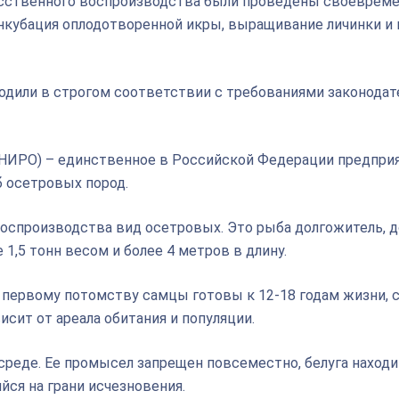
усственного воспроизводства были проведены своевреме
инкубация оплодотворенной икры, выращивание личинки и
одили в строгом соответствии с требованиями законодат
НИРО) – единственное в Российской Федерации предприя
 осетровых пород.
оспроизводства вид осетровых. Это рыба долгожитель, 
 1,5 тонн весом и более 4 метров в длину.
первому потомству самцы готовы к 12-18 годам жизни, 
исит от ареала обитания и популяции.
среде. Ее промысел запрещен повсеместно, белуга находи
йся на грани исчезновения.