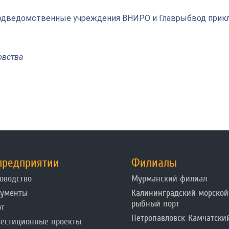
 подведомственные учреждения ВНИРО и Главрыбвод при
Odnoklassniki
овства
предприятии
Филиалы
оводство
Мурманский филиал
кументы
Калининградский морской
рыбный порт
от
Петропавловск-Камчатски
естиционные проекты