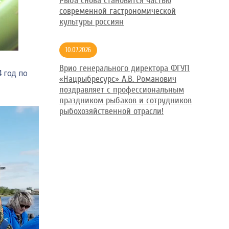
Рыба снова становится частью
современной гастрономической
культуры россиян
10.07.2026
Врио генерального директора ФГУП
 год по
«Нацрыбресурс» А.В. Романович
поздравляет с профессиональным
праздником рыбаков и сотрудников
рыбохозяйственной отрасли!