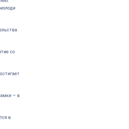
нно:
 молоди
ельства
тие со
достигает
самки — в
тся в