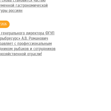
 снова становится частью
еменной гастрономической
туры россиян
7.2026
 генерального директора ФГУП
рыбресурс» А.В. Романович
равляет с профессиональным
дником рыбаков и сотрудников
хозяйственной отрасли!