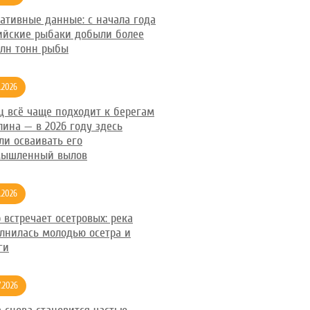
ативные данные: с начала года
ийские рыбаки добыли более
млн тонн рыбы
7.2026
ц всё чаще подходит к берегам
лина — в 2026 году здесь
ли осваивать его
мышленный вылов
7.2026
 встречает осетровых: река
лнилась молодью осетра и
ги
7.2026