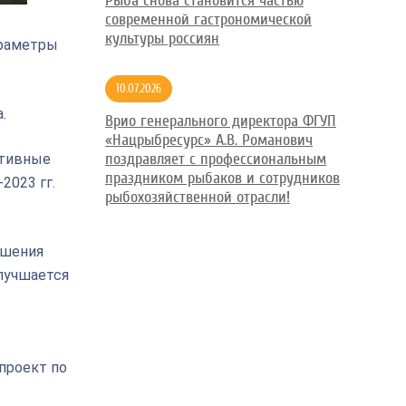
Рыба снова становится частью
современной гастрономической
культуры россиян
араметры
10.07.2026
.
Врио генерального директора ФГУП
«Нацрыбресурс» А.В. Романович
поздравляет с профессиональным
ативные
праздником рыбаков и сотрудников
2023 гг.
рыбохозяйственной отрасли!
ышения
лучшается
проект по