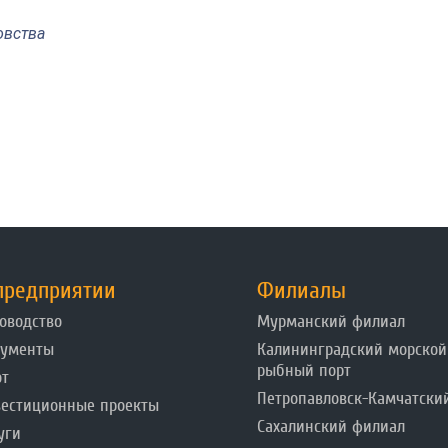
овства
предприятии
Филиалы
оводство
Мурманский филиал
кументы
Калининградский морской
рыбный порт
от
Петропавловск-Камчатски
естиционные проекты
Сахалинский филиал
уги