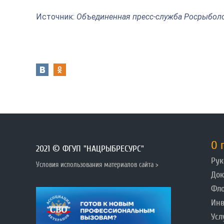
Источник:
Объединенная пресс-служба Росрыбол
О 
2021 © ФГУП "НАЦРЫБРЕСУРС"
Рук
Условия использования материалов сайта >
До
Фл
Инв
Усл