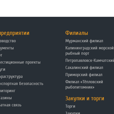
предприятии
Филиалы
оводство
Мурманский филиал
кументы
Калининградский морской
рыбный порт
от
Петропавловск-Камчатски
естиционные проекты
Сахалинский филиал
уги
Приморский филиал
раструктура
Филиал «Тёпловский
нспортная безопасность
рыбопитомник»
ниторинг
Закупки и торги
газины
атная связь
Торги
Закупки