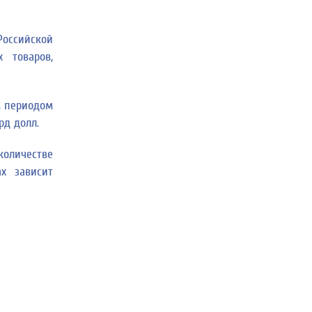
Российской
 товаров,
м периодом
рд долл.
количестве
х зависит