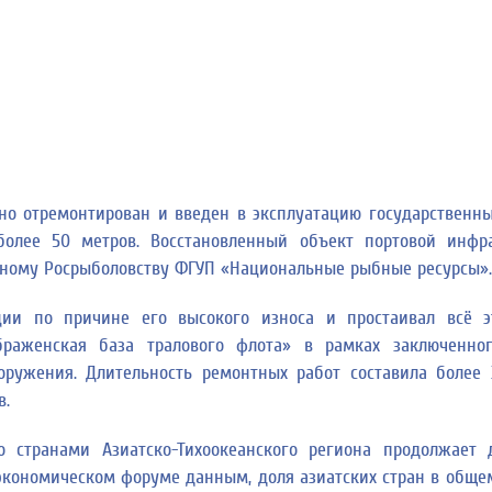
но отремонтирован и введен в эксплуатацию государственн
более 50 метров. Восстановленный объект портовой инфр
нному Росрыболовству ФГУП «Национальные рыбные ресурсы».
ции по причине его высокого износа и простаивал всё э
раженская база тралового флота» в рамках заключенно
оружения. Длительность ремонтных работ составила более 
в.
о странами Азиатско-Тихоокеанского региона продолжает
 экономическом форуме данным, доля азиатских стран в обще