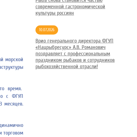
Рыба снова становится частью
современной гастрономической
культуры россиян
10.07.2026
Врио генерального директора ФГУП
«Нацрыбресурс» А.В. Романович
поздравляет с профессиональным
ый морской
праздником рыбаков и сотрудников
рыбохозяйственной отрасли!
аструктуры
то время.
го с ФГУП
3 месяцев.
 динамично
м торговом