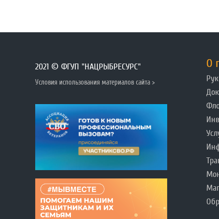
О 
2021 © ФГУП "НАЦРЫБРЕСУРС"
Рук
Условия использования материалов сайта >
До
Фл
Инв
Усл
Инф
Тра
Мо
Ма
Обр