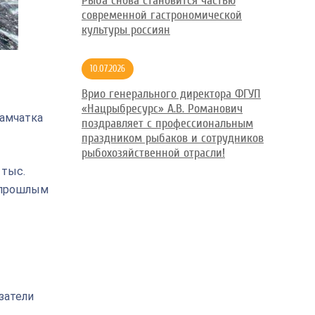
Рыба снова становится частью
современной гастрономической
культуры россиян
10.07.2026
Врио генерального директора ФГУП
«Нацрыбресурс» А.В. Романович
Камчатка
поздравляет с профессиональным
праздником рыбаков и сотрудников
рыбохозяйственной отрасли!
 тыс.
с прошлым
затели