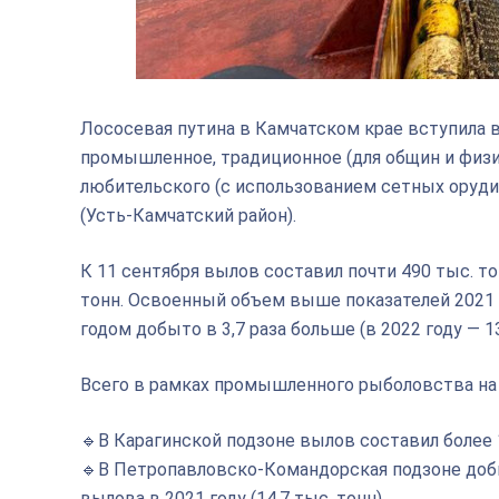
Лососевая путина в Камчатском крае вступила 
промышленное, традиционное (для общин и физи
любительского (с использованием сетных орудий
(Усть-Камчатский район).
К 11 сентября вылов составил почти 490 тыс. т
тонн. Освоенный объем выше показателей 2021 го
годом добыто в 3,7 раза больше (в 2022 году — 13
Всего в рамках промышленного рыболовства на 
🔹В Карагинской подзоне вылов составил более 
🔹В Петропавловско-Командорская подзоне добы
вылова в 2021 году (14,7 тыс. тонн).