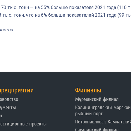
0 тыс. тонн — на 55% больше показателя 2021 года (110 ты
тыс. тонн, что на 6% больше показателей 2021 года (99 ты
овства
предприятии
Филиалы
оводство
Мурманский филиал
кументы
Калининградский морской
рыбный порт
от
Петропавловск-Камчатски
естиционные проекты
Сахалинский филиал