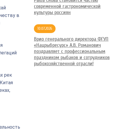
Рыба снова становится частью
современной гастрономической
хай
культуры россиян
честву в
и
10.07.2026
Врио генерального директора ФГУП
«Нацрыбресурс» А.В. Романович
ся
поздравляет с профессиональным
легаций
праздником рыбаков и сотрудников
рыбохозяйственной отрасли!
х рек
 Китая
еках,
ельность