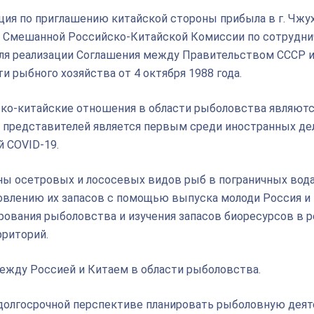
ция по приглашению китайской стороны прибыла в г. Чжу
ии Смешанной Российско-Китайской Комиссии по сотрудни
для реализации Соглашения между Правительством СССР 
 рыбного хозяйства от 4 октября 1988 года.
йско-китайские отношения в области рыболовства являют
х представителей является первым среди иностранных де
й COVID-19.
ы осетровых и лососевых видов рыб в пограничных вода
новлению их запасов с помощью выпуска молоди Россия и
ования рыболовства и изучения запасов биоресурсов в р
рриторий.
между Россией и Китаем в области рыболовства.
долгосрочной перспективе планировать рыболовную деят