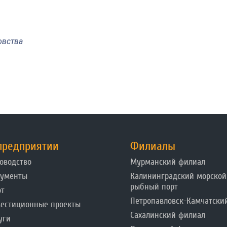
овства
предприятии
Филиалы
оводство
Мурманский филиал
кументы
Калининградский морской
рыбный порт
от
Петропавловск-Камчатски
естиционные проекты
Сахалинский филиал
уги