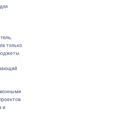
для
тель,
ла только
 бюджеты.
ышающий
иционными
 проектов
 и