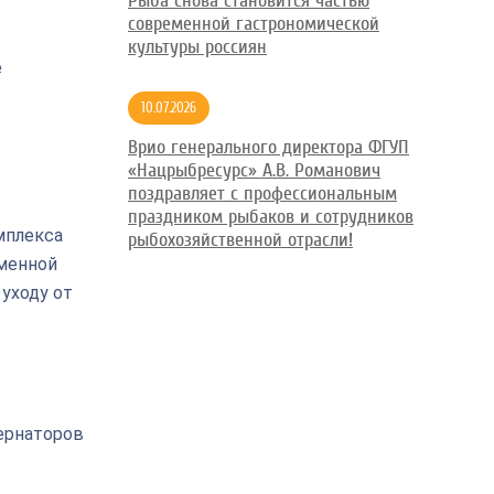
Рыба снова становится частью
современной гастрономической
культуры россиян
е
10.07.2026
Врио генерального директора ФГУП
«Нацрыбресурс» А.В. Романович
поздравляет с профессиональным
праздником рыбаков и сотрудников
мплекса
рыбохозяйственной отрасли!
еменной
уходу от
ернаторов