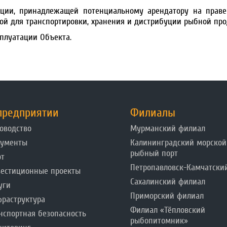
ции, принадлежащей потенциальному арендатору на праве
й для транспортировки, хранения и дистрибуции рыбной прод
плуатации Объекта.
предприятии
Филиалы
оводство
Мурманский филиал
кументы
Калининградский морской
рыбный порт
от
Петропавловск-Камчатски
естиционные проекты
Сахалинский филиал
уги
Приморский филиал
раструктура
Филиал «Тёпловский
нспортная безопасность
рыбопитомник»