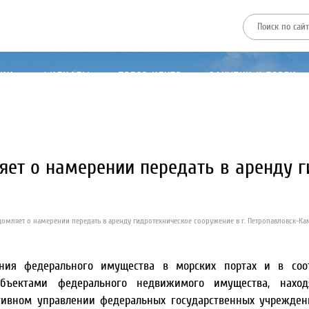
ТИИ
ФИЛИАЛЫ
ПРЕСС-ЦЕНТР
ЗАКУПКИ И ТОРГИ
ет о намерении передать в аренду г
омляет о намерении передать в аренду гидротехническое сооружение в г. Петропавловск-Ка
ния федерального имущества в морских портах и в соо
объектами федерального недвижимого имущества, нахо
тивном управлении федеральных государственных учрежден