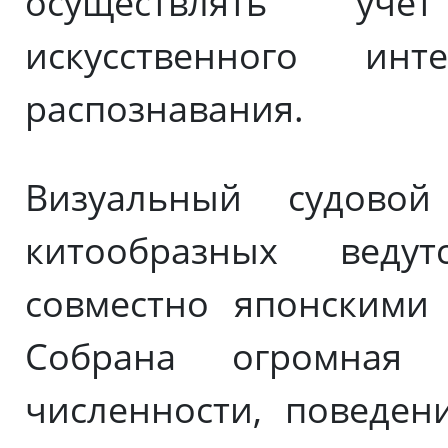
осуществлять уч
искусственного ин
распознавания.
Визуальный судово
китообразных веду
совместно японскими 
Собрана огромна
численности, поведен