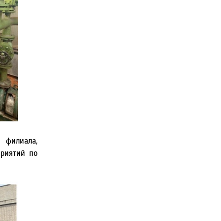
 филиала,
приятий по