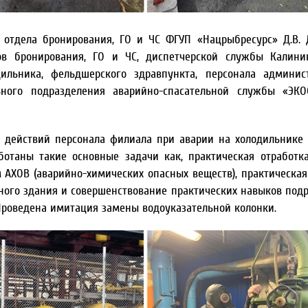
 отдела бронирования, ГО и ЧС ФГУП «Нацрыбресурс» Д.В. 
ов бронирования, ГО и ЧС, диспетчерской службы Калини
ильника, фельдшерского здравпункта, персонала админис
ьного подразделения аварийно-спасательной службы «ЭКО
е действий персонала филиала при аварии на холодильнике
отаны такие основные задачи как, практическая отработк
 АХОВ (аварийно-химических опасных веществ), практическая
ного здания и совершенствование практических навыков под
Проведена имитация замены водоуказательной колонки.