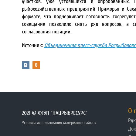
участков, уже устоявшихся и опробованных. 
рыбохозяйственных предприятий Приморья и Саха
формате, что подчеркивает готовность госрегул
совещание позволило снять ряд вопросов, а с
согласования позиций.
Источник:
Объединенная пресс-служба Росрыболовс
О 
2021 © ФГУП "НАЦРЫБРЕСУРС"
Рук
Условия использования материалов сайта >
До