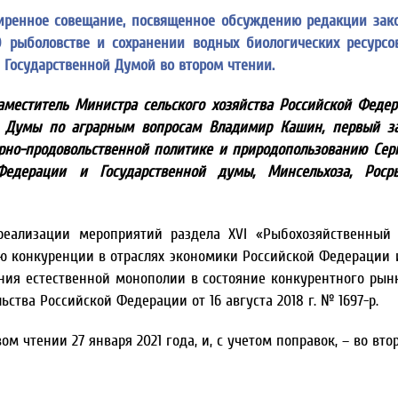
ширенное совещание, посвященное обсуждению редакции зак
рыболовстве и сохранении водных биологических ресурсо
 Государственной Думой во втором чтении.
заместитель Министра сельского хозяйства Российской Феде
ой Думы по аграрным вопросам Владимир Кашин, первый з
рно-продовольственной политике и природопользованию Сер
едерации и Государственной думы, Минсельхоза, Росры
реализации мероприятий раздела XVI «Рыбохозяйственный
ю конкуренции в отраслях экономики Российской Федерации 
ния естественной монополии в состояние конкурентного рынк
тва Российской Федерации от 16 августа 2018 г. № 1697-р.
м чтении 27 января 2021 года, и, с учетом поправок, – во вт