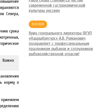
Рыба снова становится частью
повышение
современной гастрономической
храняются
культуры россиян
ов Севера,
10.07.2026
ению срока
Врио генерального директора ФГУП
мотренных,
«Нацрыбресурс» А.В. Романович
торическое
поздравляет с профессиональным
праздником рыбаков и сотрудников
рыбохозяйственной отрасли!
. Важно
тановления
ть норму о
 приемлем
ределению