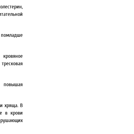
олестерин,
тательной
м помладше
 кровяное
 тресковая
, повышая
и хряща. В
ие в крови
азрушающих