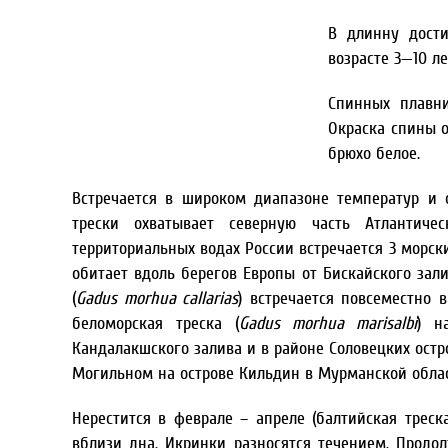
В длинну дост
возрасте 3—10 ле
Спинных плавн
Окраска спины 
брюхо белое.
Встречается в широком диапазоне температур и 
трески охватывает северную часть Атлантич
территориальных водах России встречается 3 морски
обитает вдоль берегов Европы от Бискайского зали
(
Gadus morhua callarias
) встречается повсеместно 
беломорская треска (
Gadus morhua marisalbi
) н
Кандалакшского залива и в районе Соловецких остро
Могильном на острове Кильдин в Мурманской облас
Нерестится в феврале – апреле (балтийская трес
вблизи дна. Икринки разносятся течением. Продол