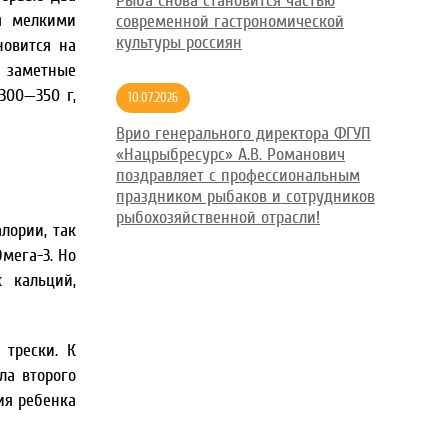
Рыба снова становится частью
мя мелкими
современной гастрономической
культуры россиян
новится на
ь заметные
300—350 г,
10.07.2026
Врио генерального директора ФГУП
«Нацрыбресурс» А.В. Романович
поздравляет с профессиональным
праздником рыбаков и сотрудников
рыбохозяйственной отрасли!
лории, так
мега-3. Но
 кальций,
 трески. К
ла второго
ия ребенка