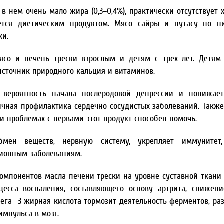
в нем очень мало жира (0,3–0,4%), практически отсутствует х
ется диетическим продуктом. Мясо сайры и путасу по пи
ки.
ясо и печень трески взрослым и детям с трех лет. Детя
источник природного кальция и витаминов.
 вероятность начала послеродовой депрессии и понижает
ичная профилактика сердечно-сосудистых заболеваний. Также
ри проблемах с нервами этот продукт способен помочь.
бмен веществ, нервную систему, укрепляет иммунитет
ционным заболеваниям.
мпонентов масла печени трески на уровне суставной ткани 
есса воспаления, составляющего основу артрита, снижен
мега -3 жирная кислота тормозит деятельность ферментов, р
импульса в мозг.