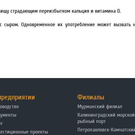
 пищу страдающим переизбытком кальция и витамина D.
у с сыром. Одновременное их употребление может вызвать 
предприятии
Филиалы
оводство
Мурманский филиал
кументы
Калининградский морской
рыбный порт
от
Петропавловск-Камчатски
естиционные проекты