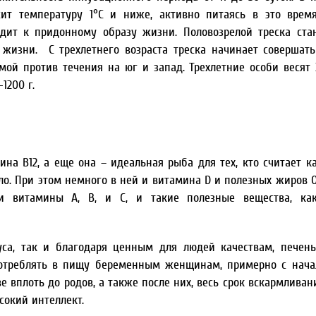
сит температуру 1°С и ниже, активно питаясь в это вре
дит к придонному образу жизни. Половозрелой треска ста
 жизни. С трехлетнего возраста треска начинает совершат
мой против течения на юг и запад. Трехлетние особи весят 
1200 г.
на В12, а еще она – идеальная рыба для тех, кто считает ка
ало. При этом немного в ней и витамина D и полезных жиров О
 витамины А, В, и С, и такие полезные вещества, как
уса, так и благодаря ценным для людей качествам, печень
потреблять в пищу беременным женщинам, примерно с нача
е вплоть до родов, а также после них, весь срок вскармливан
сокий интеллект.