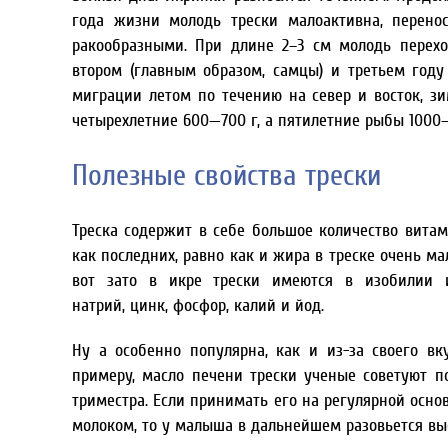
года жизни молодь трески малоактивна, перено
ракообразными. При длине 2–3 см молодь перехо
втором (главным образом, самцы) и третьем году
миграции летом по течению на север и восток, зи
четырехлетние 600—700 г, а пятилетние рыбы 1000—
Полезные свойства трески
Треска содержит в себе большое количество витами
как последних, равно как и жира в треске очень м
вот зато в икре трески имеются в изобилии и
натрий, цинк, фосфор, калий и йод.
Ну а особенно популярна, как и из-за своего вк
примеру, масло печени трески ученые советуют 
триместра. Если принимать его на регулярной основ
молоком, то у малыша в дальнейшем разовьется вы