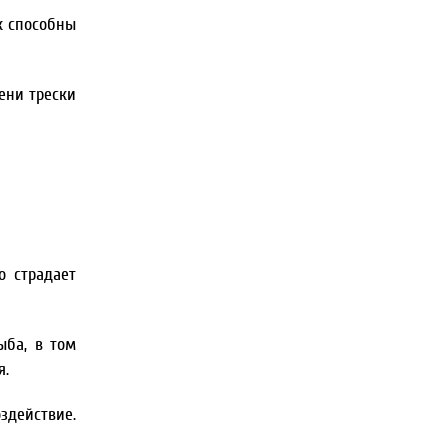
к способны
ени трески
о страдает
ыба, в том
я.
здействие.