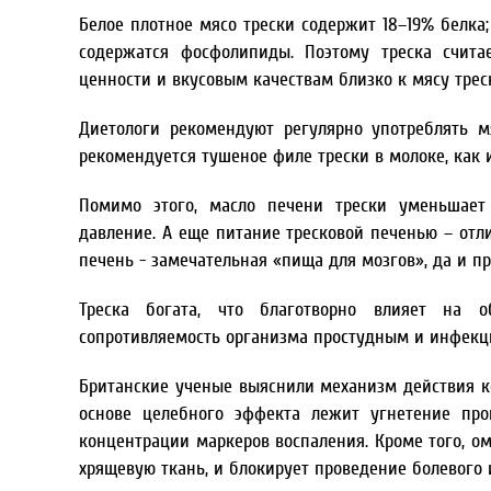
Белое плотное мясо трески содержит 18–19% белка; 
содержатся фосфолипиды. Поэтому треска счита
ценности и вкусовым качествам близко к мясу трес
Диетологи рекомендуют регулярно употреблять м
рекомендуется тушеное филе трески в молоке, как 
Помимо этого, масло печени трески уменьшает
давление. А еще питание тресковой печенью – отл
печень - замечательная «пища для мозгов», да и п
Треска богата, что благотворно влияет на о
сопротивляемость организма простудным и инфек
Британские ученые выяснили механизм действия ко
основе целебного эффекта лежит угнетение проц
концентрации маркеров воспаления. Кроме того, о
хрящевую ткань, и блокирует проведение болевого 