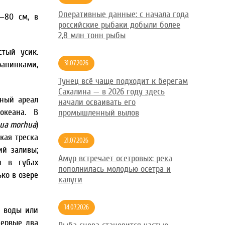
Оперативные данные: с начала года
—80 см, в
российские рыбаки добыли более
2,8 млн тонн рыбы
тый усик.
рапинками,
31.07.2026
Тунец всё чаще подходит к берегам
Сахалина — в 2026 году здесь
рный ареал
начали осваивать его
океана. В
промышленный вылов
ua morhua
)
кая треска
21.07.2026
ий заливы;
Амур встречает осетровых: река
и в губах
пополнилась молодью осетра и
ько в озере
калуги
14.07.2026
е воды или
первые два