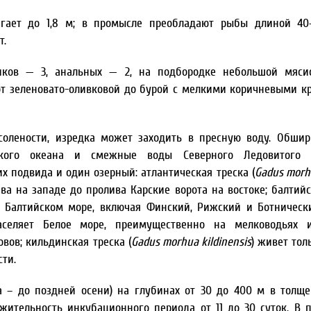
игает до 1,8 м; в промысле преобладают рыбы длиной 40
т.
иков — 3, анальных — 2, на подбородке небольшой мясис
от зеленовато-оливковой до бурой с мелкими коричневыми к
солености, изредка может заходить в пресную воду. Обши
еского океана и смежные воды Северного Ледовитого 
х подвида и один озерный: атлантическая треска (
Gadus morh
ва на западе до пролива Карские ворота на востоке; балтийс
в Балтийском море, включая Финский, Рижский и Ботническ
аселяет Белое море, преимущественно на мелководьях 
вов; кильдинская треска (
Gadus morhua kildinensis
) живет тол
ти.
ка – до поздней осени) на глубинах от 30 до 400 м в толщ
жительность инкубационного периода от 11 до 30 суток. В 