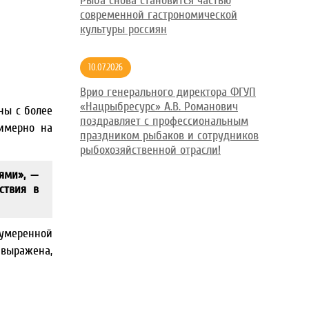
Рыба снова становится частью
современной гастрономической
культуры россиян
10.07.2026
Врио генерального директора ФГУП
«Нацрыбресурс» А.В. Романович
ны с более
поздравляет с профессиональным
римерно на
праздником рыбаков и сотрудников
рыбохозяйственной отрасли!
ями», —
ствия в
 умеренной
 выражена,