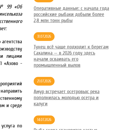
. № 99 «Об
Оперативные данные: с начала года
инсельхоза
российские рыбаки добыли более
2,8 млн тонн рыбы
ственного
ет:
31.07.2026
 агентства
Тунец всё чаще подходит к берегам
оизводству
Сахалина — в 2026 году здесь
ми лицами
начали осваивать его
1 «Азово -
промышленный вылов
21.07.2026
ероприятий
 направить
Амур встречает осетровых: река
пополнилась молодью осетра и
сственному
калуги
ам и среде
14.07.2026
 услуга по