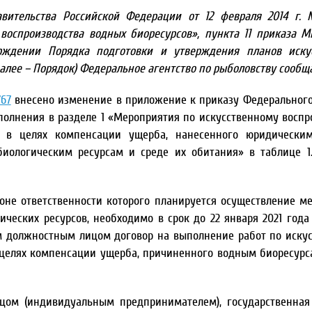
авительства Российской Федерации от 12 февраля 2014 г
воспроизводства водных биоресурсов», пункта 11 приказа М
рждении Порядка подготовки и утверждения планов искус
алее – Порядок) Федеральное агентство по рыболовству сообща
767
внесено изменение в приложение к приказу Федерального
дополнения в разделе 1 «Мероприятия по искусственному воспр
ые в целях компенсации ущерба, нанесенного юридически
ологическим ресурсам и среде их обитания» в таблице 1.
оне ответственности которого планируется осуществление м
ческих ресурсов, необходимо в срок до 22 января 2021 года
 должностным лицом договор на выполнение работ по иску
 целях компенсации ущерба, причиненного водным биоресурс
цом (индивидуальным предпринимателем), государственная