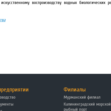
искусственному воспроизводству водных биологических р
тва
предприятии
Филиалы
оводство
Мурманский филиал
кументы
Калининградский морской
рыбный порт