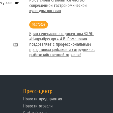
Рыба снова становится частью
есурсов не
современной гастрономической
культуры россиян
10.07.2026
Врио генерального директора ФГУП
«Нацрыбресурс» А.В. Романович
поздравляет с профессиональным
праздником рыбаков и сотрудников
рыбохозяйственной отрасли!
Пресс-центр
Новости предприятия
Новости отрасли