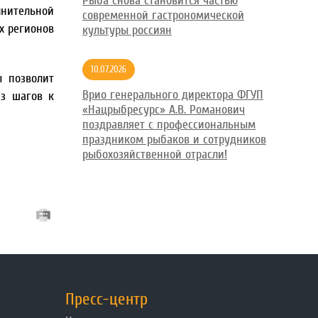
Рыба снова становится частью
нительной
современной гастрономической
х регионов
культуры россиян
10.07.2026
ы позволит
Врио генерального директора ФГУП
из шагов к
«Нацрыбресурс» А.В. Романович
поздравляет с профессиональным
праздником рыбаков и сотрудников
рыбохозяйственной отрасли!
Пресс-центр