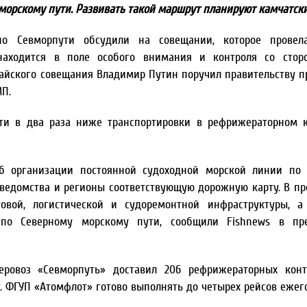
орскому пути. Развивать такой маршрут планируют камчатски
по Севморпути обсудили на совещании, которое провел
 находится в поле особого внимания и контроля со стор
майского совещания Владимир Путин поручил правительству п
МП.
ти в два раза ниже транспортировки в рефрижераторном 
об организации постоянной судоходной морской линии по
 ведомства и регионы соответствующую дорожную карту. В пр
овой, логистической и судоремонтной инфраструктуры, а
по Северному морскому пути, сообщили Fishnews в пре
неровоз «Севморпуть» доставил 206 рефрижераторных кон
г. ФГУП «Атомфлот» готово выполнять до четырех рейсов ежег