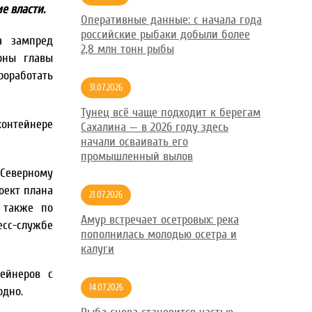
е власти.
Оперативные данные: с начала года
российские рыбаки добыли более
а зампред
2,8 млн тонн рыбы
оны главы
роработать
31.07.2026
Тунец всё чаще подходит к берегам
контейнере
Сахалина — в 2026 году здесь
начали осваивать его
промышленный вылов
 Северному
оект плана
21.07.2026
 также по
Амур встречает осетровых: река
сс-службе
пополнилась молодью осетра и
калуги
тейнеров с
14.07.2026
одно.