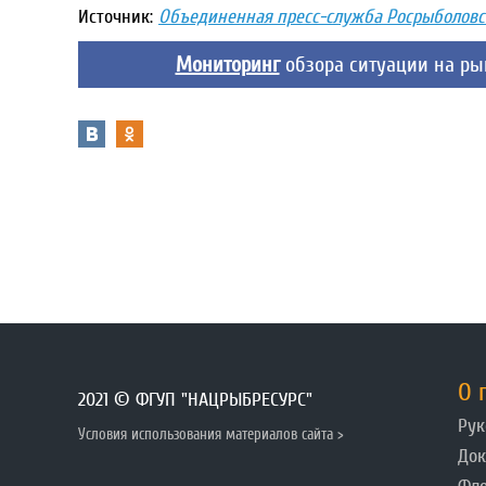
Источник:
Объединенная пресс-служба Росрыболовс
Мониторинг
обзора ситуации на р
О 
2021 © ФГУП "НАЦРЫБРЕСУРС"
Рук
Условия использования материалов сайта >
До