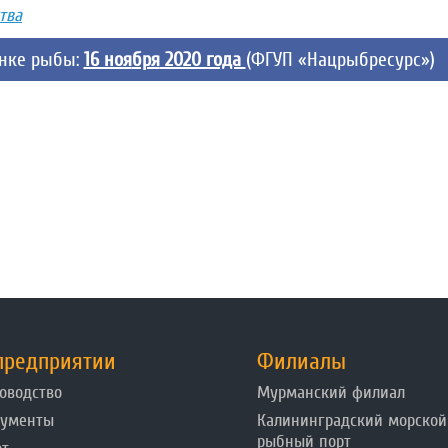
тва
ынке рыбы:
16 ноя
бря
2020 года
(ФГУП «Нацрыбресурс»)
предприятии
Филиалы
оводство
Мурманский филиал
кументы
Калининградский морской
рыбный порт