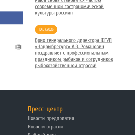
Рыба снова становится частью
современной гастрономической
культуры россиян
10.07.2026
Врио генерального директора ФГУП
«Нацрыбресурс» А.В. Романович
поздравляет с профессиональным
праздником рыбаков и сотрудников
рыбохозяйственной отрасли!
Пресс-центр
Новости предприятия
Новости отрасли