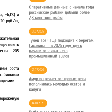
Оперативные данные: с начала года
российские рыбаки добыли более
, +6,1%) и
2,8 млн тонн рыбы
20 руб./кг,
31.07.2026
ижательная
Тунец всё чаще подходит к берегам
уществлять
Сахалина — в 2026 году здесь
еска – 205
начали осваивать его
промышленный вылов
нием роста
21.07.2026
табильном
Амур встречает осетровых: река
андемии –
пополнилась молодью осетра и
калуги
 мороженую
14.07.2026