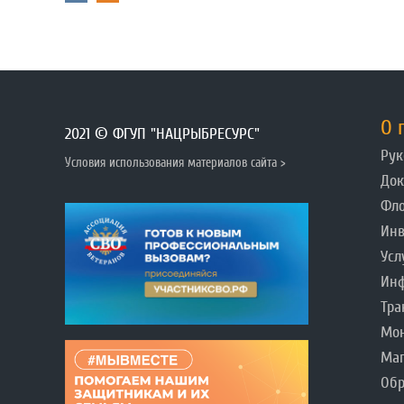
О 
2021 © ФГУП "НАЦРЫБРЕСУРС"
Рук
Условия использования материалов сайта >
До
Фл
Инв
Усл
Инф
Тра
Мо
Ма
Обр