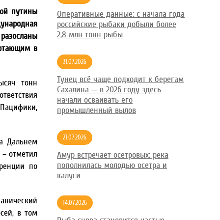
вой путины
Оперативные данные: с начала года
дународная
российские рыбаки добыли более
2,8 млн тонн рыбы
разосланы
ботающим в
31.07.2026
Тунец всё чаще подходит к берегам
ысяч тонн
Сахалина — в 2026 году здесь
тветствия
начали осваивать его
Пацифики,
промышленный вылов
21.07.2026
на Дальнем
 – отметил
Амур встречает осетровых: река
пополнилась молодью осетра и
ренции по
калуги
еанический
14.07.2026
сей, в том