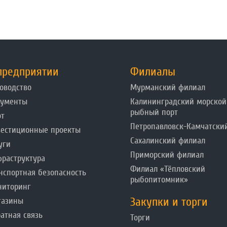
предприятии
Филиалы
оводство
Мурманский филиал
кументы
Калининградский морской
рыбный порт
от
Петропавловск-Камчатски
естиционные проекты
Сахалинский филиал
уги
Приморский филиал
раструктура
Филиал «Тёпловский
нспортная безопасность
рыбопитомник»
ниторинг
Закупки и торги
газины
атная связь
Торги