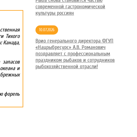
Рыба снова становится частью
современной гастрономической
культуры россиян
ственная
10.07.2026
и Тихого
Врио генерального директора ФГУП
: Канада,
«Нацрыбресурс» А.В. Романович
поздравляет с профессиональным
праздником рыбаков и сотрудников
 запасов
рыбохозяйственной отрасли!
океана и
рибрежных
ую форель