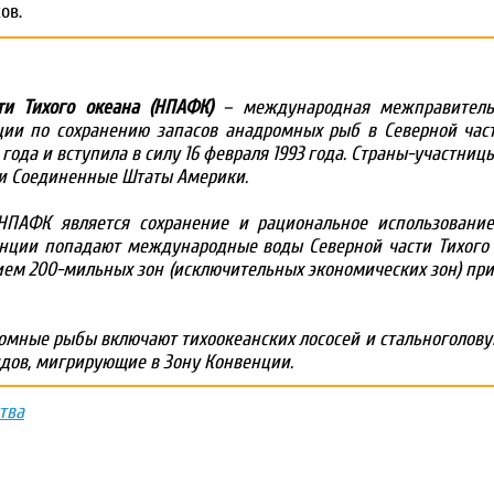
ов.
и Тихого океана (НПАФК)
– международная межправитель
ции по сохранению запасов анадромных рыб в Северной част
года и вступила в силу 16 февраля 1993 года. Страны-участницы
 и Соединенные Штаты Америки.
НПАФК является сохранение и рациональное использование
енции попадают международные воды Северной части Тихого 
нием 200-мильных зон (исключительных экономических зон) п
омные рыбы включают тихоокеанских лососей и стальноголов
идов, мигрирующие в Зону Конвенции.
тва