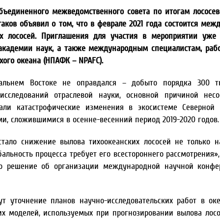
объединенного межведомственного совета по итогам лососе
аков объявил о том, что в феврале 2021 года состоится меж
х лососей. Приглашения для участия в мероприятии уже 
академии наук, а также международным специалистам, ра
ого океана (НПАФК – NPAFC).
альнем Востоке не оправдался – добыто порядка 300 т
сследований отраслевой науки, основной причиной несоо
али катастрофические изменения в экосистеме Северной 
, сложившимися в осенне-весенний период 2019-2020 годов.
стало снижение вылова тихоокеанских лососей не только 
бальность процесса требует его всестороннего рассмотрения»,
то решение об организации международной научной конфе
ут уточнение планов научно-исследовательских работ в ок
х моделей, используемых при прогнозировании вылова лосо