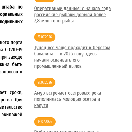
е штаба по
Оперативные данные: с начала года
ориальных
российские рыбаки добыли более
2,8 млн тонн рыбы
лодильных
31.07.2026
кого порта
Тунец всё чаще подходит к берегам
а COVID-19
Сахалина — в 2026 году здесь
при заходе
начали осваивать его
лжна быть
промышленный вылов
вопросов к
21.07.2026
ает сроки,
Амур встречает осетровых: река
пополнилась молодью осетра и
рства. Для
калуги
вительство
и экипажей
14.07.2026