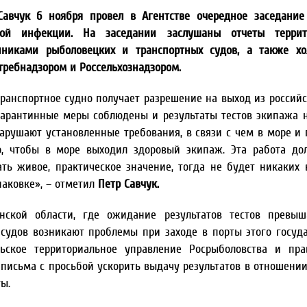
Савчук 6 ноября провел в Агентстве очередное заседани
ной инфекции. На заседании заслушаны отчеты террит
нниками рыболовецких и транспортных судов, а также хо
ребнадзором и Россельхознадзором.
анспортное судно получает разрешение на выход из российс
карантинные меры соблюдены и результаты тестов экипажа н
арушают установленные требования, в связи с чем в море и 
, чтобы в море выходил здоровый экипаж. Эта работа до
ть живое, практическое значение, тогда не будет никаких 
паковке», – отметил
Петр Савчук.
нской области, где ожидание результатов тестов превыш
судов возникают проблемы при заходе в порты этого госуда
льское территориальное управление Росрыболовства и пра
 письма с просьбой ускорить выдачу результатов в отношени
ы.