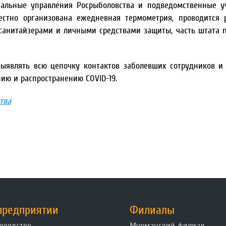
иальные управления Росрыболовства и подведомственные 
естно организована ежедневная термометрия, проводится 
санитайзерами и личными средствами защиты, часть штата 
ыявлять всю цепочку контактов заболевших сотрудников и
ю и распространению COVID-19.
тва
предприятии
Филиалы
оводство
Мурманский филиал