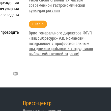
Рыба снова становится частью
учреждения
современной гастрономической
регулярная
культуры россиян
переведена
10.07.2026
 проводить
Врио генерального директора ФГУП
«Нацрыбресурс» А.В. Романович
поздравляет с профессиональным
праздником рыбаков и сотрудников
рыбохозяйственной отрасли!
Пресс-центр
Новости предприятия