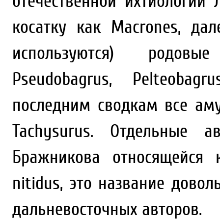
отечественной ихтиологии 
косатку как Macrones, да
используются) родовые
Pseudobagrus, Pelteoba
последним сводкам все аму
Tachysurus. Отдельные а
Бражникова относящейся 
nitidus, это название довол
дальневосточных авторов.