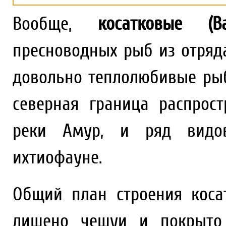
Вообще,
косатковые
(B
пресноводных рыб из отряд
довольно теплолюбивые ры
северная граница распрос
реки Амур, и ряд видов
ихтиофауне.
Общий план строения косат
лишено чешуи и покрыто 