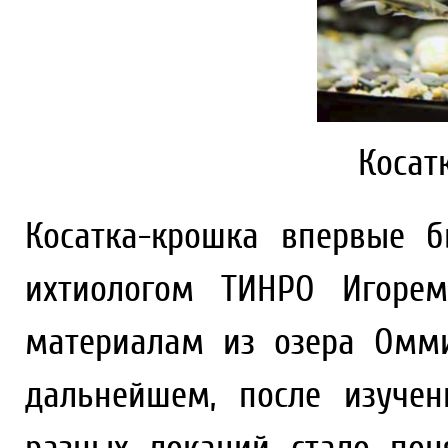
Косат
Косатка-крошка впервые 
ихтиологом ТИНРО Игоре
материалам из озера Омм
дальнейшем, после изуче