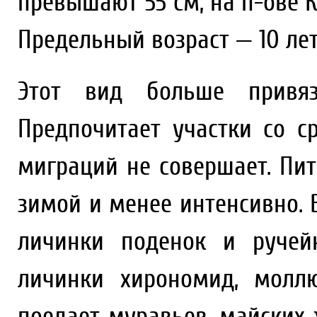
превышают 55 см; на п-ове К
Предельный возраст — 10 лет
Этот вид больше привяз
Предпочитает участки со с
миграций не совершает. Пита
зимой и менее интенсивно.
личинки поденок и ручей
личинки хирономид, молл
поедает муравьев, майских 