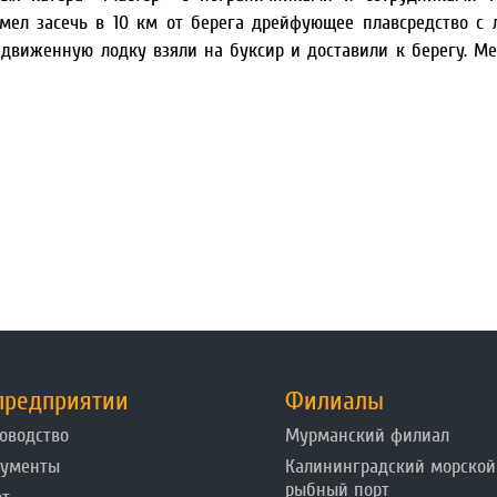
умел засечь в 10 км от берега дрейфующее плавсредство с
ездвиженную лодку взяли на буксир и доставили к берегу. М
предприятии
Филиалы
оводство
Мурманский филиал
кументы
Калининградский морской
рыбный порт