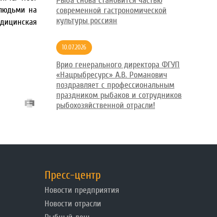
Рыба снова становится частью
 людьми на
современной гастрономической
культуры россиян
едицинская
10.07.2026
Врио генерального директора ФГУП
«Нацрыбресурс» А.В. Романович
поздравляет с профессиональным
праздником рыбаков и сотрудников
рыбохозяйственной отрасли!
Пресс-центр
Новости предприятия
Новости отрасли