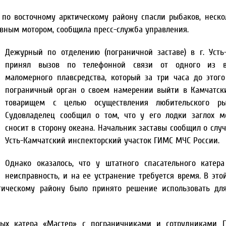
по восточному арктическому району спасли рыбаков, неско
авным мотором, сообщила пресс-служба управления.
Дежурный по отделению (пограничной заставе) в г. Усть
принял вызов по телефонной связи от одного из в
маломерного плавсредства, который за три часа до этог
пограничный орган о своем намерении выйти в Камчатск
товарищем с целью осуществления любительского рыб
Судовладелец сообщил о том, что у его лодки заглох м
сносит в сторону океана. Начальник заставы сообщил о слу
Усть-Камчатский инспекторский участок ГИМС МЧС России.
Однако оказалось, что у штатного спасательного катер
неисправность, и на ее устранение требуется время. В это
тическому району было принято решение использовать дл
х катера «Мастер» с пограничниками и сотрудниками Г