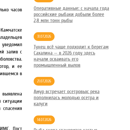
Оперативные данные: с начала года
лько часов
российские рыбаки добыли более
2,8 млн тонн рыбы
-Камчатске
ладельцев
31.07.2026
о уведомил
Тунец всё чаще подходит к берегам
ий залив с
Сахалина — в 2026 году здесь
оловства.
начали осваивать его
промышленный вылов
отор, и ее
чившемся в
21.07.2026
Амур встречает осетровых: река
а выявлена
пополнилась молодью осетра и
й ситуации
калуги
я спасения
14.07.2026
ИМС. Пост