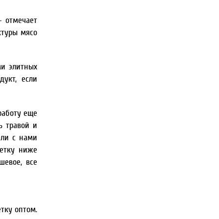
— отмечает
ктуры мясо
ми элитных
дукт, если
работу еще
ь травой и
али с нами
ветку ниже
шевое, все
тку оптом.