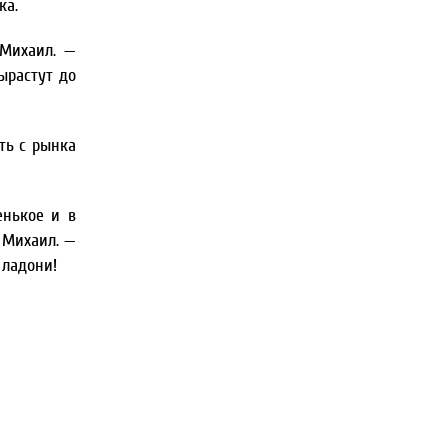
ка.
 Михаил. —
ырастут до
ть с рынка
енькое и в
т Михаил. —
 ладони!