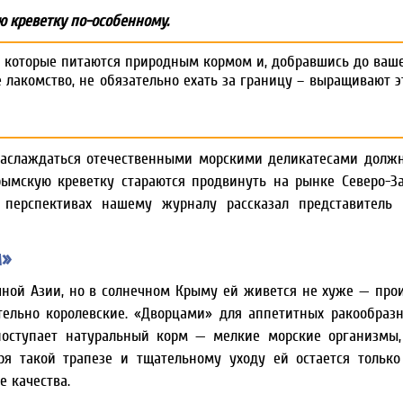
ю креветку по-особенному.
, которые питаются природным кормом и, добравшись до ваше
 лакомство, не обязательно ехать за границу – выращивают э
 наслаждаться отечественными морскими деликатесами долж
крымскую креветку стараются продвинуть на рынке Северо-З
 перспективах нашему журналу рассказал представитель 
м»
чной Азии, но в солнечном Крыму ей живется не хуже — про
тельно королевские. «Дворцами» для аппетитных ракообраз
поступает натуральный корм — мелкие морские организмы
аря такой трапезе и тщательному уходу ей остается только
е качества.