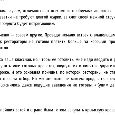
ым вкусом, отличаются от всех мною пробуемых аналогов, 
ветки не требуют долгой жарки, за счет своей нежной стру
 продукта будет потрясающим.
 меню — совсем другое. Проведя немало встреч с владельца
: рестораторы не готовы платить больше за хороший про
нтов.
а ваша классная, но, чтобы ее готовить, мне надо вводить в 
упить уже готовых креветок, окунуть их в кипяток, украсит
роже. И это основная причина, по которой рестораны не ст
мы прошли отбор. Но мы же тоже не можем продавать кре
выяснилось, даже ведущие заведения не готовы. «Купим де
нейших сетей в стране была готова закупать крымскую креве