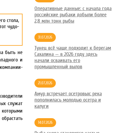
Оперативные данные: с начала года
российские рыбаки добыли более
го стола,
2,8 млн тонн рыбы
тот чудо-
31.07.2026
Тунец всё чаще подходит к берегам
на быть не
Сахалина — в 2026 году здесь
ападного и
начали осваивать его
промышленный вылов
компании-
21.07.2026
Амур встречает осетровых: река
изводители
пополнилась молодью осетра и
ных служат
калуги
, которыми
 обрастать
14.07.2026