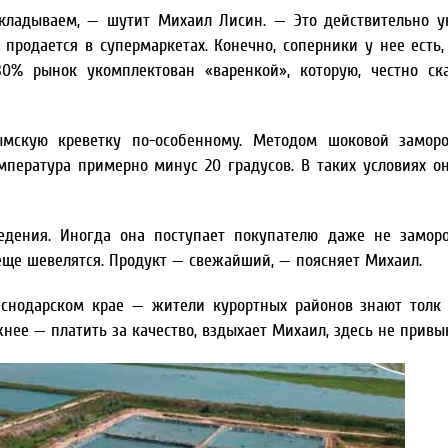
кладываем, — шутит Михаил Лисин. — Это действительно 
о продается в супермаркетах. Конечно, соперники у нее есть,
% рынок укомплектован «варенкой», которую, честно ска
ымскую креветку по-особенному. Методом шоковой замор
мпература примерно минус 20 градусов. В таких условиях о
дения. Иногда она поступает покупателю даже не заморо
еще шевелятся. Продукт — свежайший, — поясняет Михаил.
снодарском крае — жители курортных районов знают толк
нее — платить за качество, вздыхает Михаил, здесь не привы