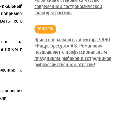
Рыба снова становится частью
уникальный
современной гастрономической
культуры россиян
 например,
зать, есть
10.07.2026
Врио генерального директора ФГУП
озки — на
«Нацрыбресурс» А.В. Романович
на потом и
поздравляет с профессиональным
праздником рыбаков и сотрудников
рыбохозяйственной отрасли!
женная, а
 в хороших
кли.