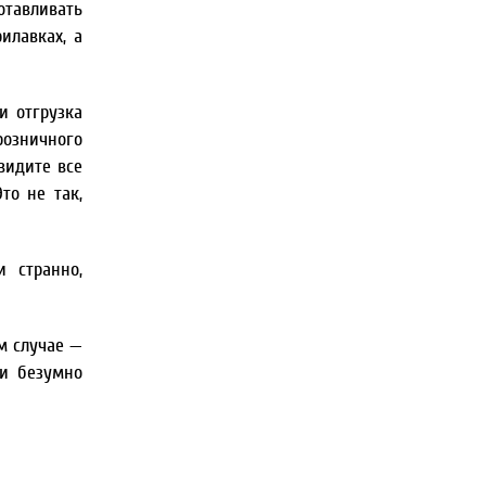
отавливать
илавках, а
и отгрузка
розничного
видите все
то не так,
и странно,
м случае —
 и безумно