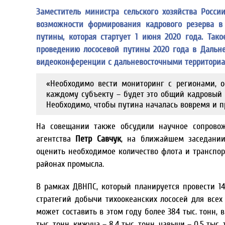
Заместитель министра сельского хозяйства Росси
возможности формирования кадрового резерва в
путины, которая стартует 1 июня 2020 года. Та
проведению лососевой путины 2020 года в Дальне
видеоконференции с дальневосточными территориа
«Необходимо вести мониторинг с регионами, 
каждому субъекту – будет это общий кадровый 
Необходимо, чтобы путина началась вовремя и п
На совещании также обсудили научное сопровож
агентства
Петр Савчук
, на ближайшем заседании
оценить необходимое количество флота и транспор
районах промысла.
В рамках ДВНПС, который планируется провести 
стратегий добычи тихоокеанских лососей для всех
может составить в этом году более 384 тыс. тонн, в 
тыс. тонн, кижуча – 8,4 тыс. тонн, чавычи – 0,5 тыс. 