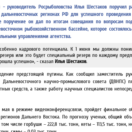
и - руководитель Росрыболовства Илья Шестаков поручил р
 дальневосточных регионах РФ для успешного проведения
кое поручение он дал по итогам совещания по вопросам по
восточном рыбохозяйственном бассейне, которое состоялос
льными управлениями агентства.
особенно кадрового потенциала. К 1 июня мы должны пони
резерв или это будет специальный резерв по каждому предп
рошла успешно», - сказал
Илья Шестаков
.
дение предстоящей путины. Как сообщил заместитель рук
 Дальневосточного научно-промыслового совета (ДВНПС) п
тных средств, а также работу научных специалистов непосре
14 мая в режиме видеоконференцсвязи, пройдет финальное 
 регионов Дальнего Востока. По прогнозу ученых, общий об
том числе горбуши – 222,8 тыс. тонн, кеты – 113,5 тыс. тонн, н
тонн, симы – 0,03 тыс. тонн.