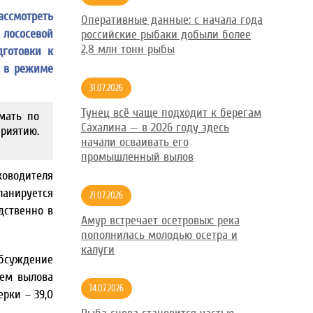
ассмотреть
Оперативные данные: с начала года
 лососевой
российские рыбаки добыли более
2,8 млн тонн рыбы
дготовки к
ь в режиме
31.07.2026
Тунец всё чаще подходит к берегам
мать по
Сахалина — в 2026 году здесь
риятию.
начали осваивать его
промышленный вылов
оводителя
ланируется
21.07.2026
дственно в
Амур встречает осетровых: река
пополнилась молодью осетра и
калуги
обсуждение
ъем вылова
14.07.2026
ерки – 39,0