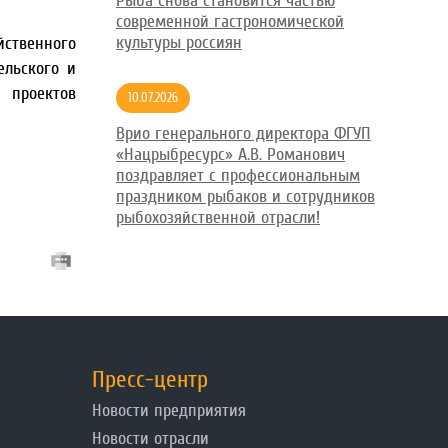
Рыба снова становится частью
современной гастрономической
культуры россиян
йственного
ельского и
 проектов
10.07.2026
Врио генерального директора ФГУП
«Нацрыбресурс» А.В. Романович
поздравляет с профессиональным
праздником рыбаков и сотрудников
рыбохозяйственной отрасли!
Пресс-центр
Новости предприятия
Новости отрасли