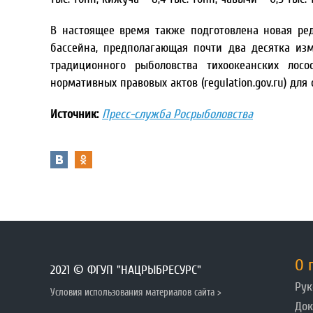
В настоящее время также подготовлена новая ре
бассейна, предполагающая почти два десятка из
традиционного рыболовства тихоокеанских лос
нормативных правовых актов (regulation.gov.ru) для
Источник:
Пресс-служба Росрыболовства
О 
2021 © ФГУП "НАЦРЫБРЕСУРС"
Рук
Условия использования материалов сайта >
До