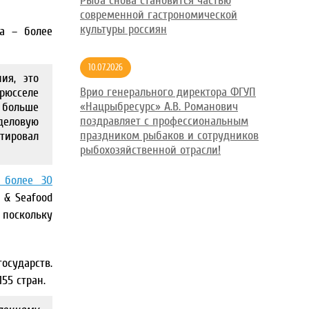
Рыба снова становится частью
современной гастрономической
культуры россиян
ia – более
10.07.2026
ия, это
Врио генерального директора ФГУП
Брюсселе
«Нацрыбресурс» А.В. Романович
 больше
поздравляет с профессиональным
деловую
праздником рыбаков и сотрудников
тировал
рыбохозяйственной отрасли!
 более 30
 & Seafood
, поскольку
осударств.
55 стран.