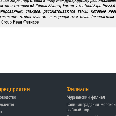
о всем мире, подготовка к 4-му Международному рыбопромыш
ов и технологий (Global Fishery Forum & Seafood Expo Russia)
онированных стендов, рассматриваются темы, которые нео
озможное, чтобы участие в мероприятии было безопасным 
л Group
Иван Фетисов
.
предприятии
Филиалы
оводство
Мурманский филиал
кументы
Калининградский морской
рыбный порт
от