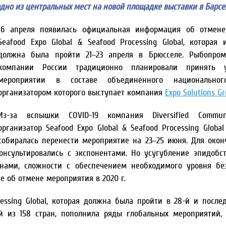
 одно из центральных мест на новой площадке выставки в Барсе
16 апреля появилась официальная информация об отмене
Seafood Expo Global & Seafood Processing Global, которая 
должна была пройти 21–23 апреля в Брюсселе. Рыбопро
компании России традиционно планировали принять 
мероприятии в составе объединенного национальног
организатором которого выступает компания
Expo Solutions G
Из-за вспышки COVID-19 компания Diversified Commun
организатор Seafood Expo Global & Seafood Processing Global
собиралась перенести мероприятие на 23–25 июня. Для окон
онсультировались с экспонентами. Но усугубление эпидобс
нами, сложности с обеспечением необходимого уровня бе
е об отмене мероприятия в 2020 г.
cessing Global, которая должна была пройти в 28-й и после
й из 158 стран, пополнила ряды глобальных мероприятий,