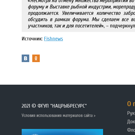
«
Несмотря на отмену множества мероприятий в
форуму и Выставке рыбной индустрии, морепродукт
продолжается. Увеличивается количество забр
обсудить в рамках форума. Мы сделаем все в
участников, так и для посетителей
», – подчеркну
Источник:
Fishnews
О 
2021 © ФГУП "НАЦРЫБРЕСУРС"
Рук
Условия использования материалов сайта >
До
Фл