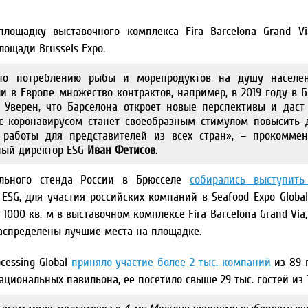
лощадку выставочного комплекса Fira Barcelona Grand V
ощади Brussels Expo.
 по потреблению рыбы и морепродуктов на душу населен
 в Европе множество контрактов, например, в 2019 году в 
 Уверен, что Барселона откроет новые перспективы и даст
 с коронавирусом станет своеобразным стимулом повысить 
 работы для представителей из всех стран», – прокоммен
ьный директор ESG
Иван Фетисов
.
льного стенда России в Брюсселе
собирались выступить
ESG, для участия российских компаний в Seafood Expo Global
е 1000 кв. м в выставочном комплексе Fira Barcelona Grand Via
 распределены лучшие места на площадке.
cessing Global
приняло участие более 2 тыс. компаний
из 89 г
иональных павильона, ее посетило свыше 29 тыс. гостей из 1