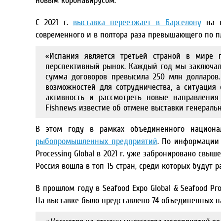
новым коронавирусом.
С 2021 г.
выставка переезжает в Барселону
на п
современного и в полтора раза превышающего по пл
«Испания является третьей страной в мире
перспективный рынок. Каждый год мы заключали
сумма договоров превысила 250 млн долларов.
возможностей для сотрудничества, а ситуация
активность и рассмотреть новые направления
Fishnews известие об отмене выставки генерал
В этом году в рамках объединенного национа
рыбопромышленных предприятий
. По информации 
Processing Global в 2021 г. уже забронировано свыш
Россия вошла в топ-15 стран, среди которых будут
В прошлом году в Seafood Expo Global & Seafood Pro
На выставке было представлено 74 объединенных нац