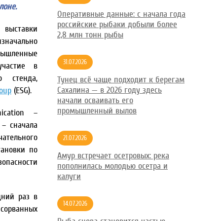
лоне.
Оперативные данные: с начала года
российские рыбаки добыли более
 выставки
2,8 млн тонн рыбы
изначально
мышленные
31.07.2026
участие в
о стенда,
Тунец всё чаще подходит к берегам
Сахалина — в 2026 году здесь
roup
(ESG).
начали осваивать его
промышленный вылов
ication –
 – сначала
чательного
21.07.2026
тановки по
Амур встречает осетровых: река
зопасности
пополнилась молодью осетра и
калуги
дний раз в
14.07.2026
 сорванных