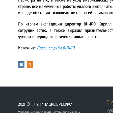
Несмотря на это, а также на уход американских у
стране, все намеченные работы удалось выполнить.
и среде обитания тихоокеанских лососей в зимовал
По итогам экспедиции директор ВНИРО Кирилл 
сотрудничество, а также выразил признательнос
ученых в период ограничения авиаперелетов.
Источник:
Пресс-служба ВНИРО
О 
2021 © ФГУП "НАЦРЫБРЕСУРС"
Рук
Условия использования материалов сайта >