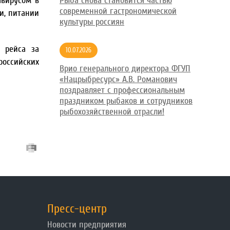
авирусом в
Рыба снова становится частью
современной гастрономической
и, питании
культуры россиян
 рейса за
10.07.2026
российских
Врио генерального директора ФГУП
«Нацрыбресурс» А.В. Романович
поздравляет с профессиональным
праздником рыбаков и сотрудников
рыбохозяйственной отрасли!
Пресс-центр
Новости предприятия