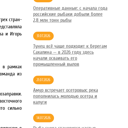
Оперативные данные: с начала года
российские рыбаки добыли более
рех стран-
2,8 млн тонн рыбы
едставляла
ва и Игорь
31.07.2026
Тунец всё чаще подходит к берегам
Сахалина — в 2026 году здесь
начали осваивать его
промышленный вылов
у в рамках
команда из
21.07.2026
Амур встречает осетровых: река
озаправки.
пополнилась молодью осетра и
восточного
калуги
то сильно
14.07.2026