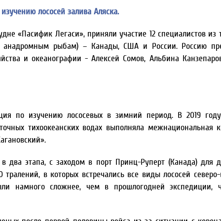
изучению лососей залива Аляска.
удне «Пасифик Легаси», приняли участие 12 специалистов из т
о анадромным рыбам) – Канады, США и России. Россию пр
йства и океанографии - Алексей Сомов, Альбина Канзепаро
ция по изучению лососевых в зимний период. В 2019 год
сточных тихоокеанских водах выполняла межнациональная 
агановский».
 два этапа, с заходом в порт Принц-Руперт (Канада) для д
 тралений, в которых встречались все виды лососей северо-
ыли намного сложнее, чем в прошлогодней экспедиции, ч