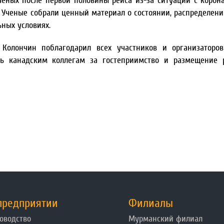
ченых после первой половины рейса из-за ситуации с корон
 Ученые собрали ценный материал о состоянии, распределени
ьных условиях.
Колончин поблагодарил всех участников и организаторов
ть канадским коллегам за гостеприимство и размещение 
предприятии
Филиалы
оводство
Мурманский филиал