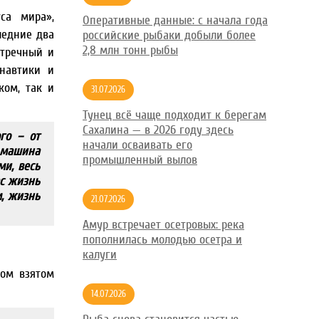
са мира»,
Оперативные данные: с начала года
ледние два
российские рыбаки добыли более
2,8 млн тонн рыбы
стречный и
навтики и
ком, так и
31.07.2026
Тунец всё чаще подходит к берегам
Сахалина — в 2026 году здесь
го – от
начали осваивать его
с машина
промышленный вылов
и, весь
ас жизнь
м, жизнь
21.07.2026
Амур встречает осетровых: река
пополнилась молодью осетра и
калуги
ном взятом
14.07.2026