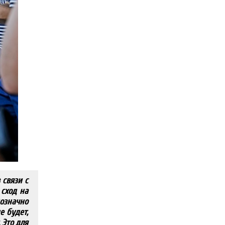
 связи с
 сход на
нозначно
е будет,
 Это для