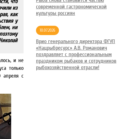
Рыба снова становится частью
сти, что
современной гастрономической
ючили из
культуры россиян
рая, как
ьствия у
блем, ни
10.07.2026
поэтому
Николай
Врио генерального директора ФГУП
«Нацрыбресурс» А.В. Романович
поздравляет с профессиональным
лось, и не
праздником рыбаков и сотрудников
рыбохозяйственной отрасли!
са только
0 апреля с