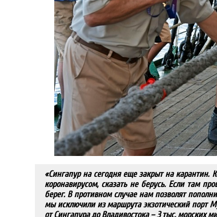
«Сингапур на сегодня еще закрыт на карантин. 
коронавирусом, сказать не берусь. Если там про
берег. В противном случае нам позволят пополн
мы исключили из маршрута экзотический порт Му
от Сингапура до Владивостока – 3 тыс. морских м