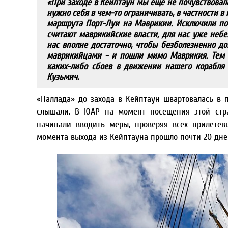
«При заходе в Кейптаун мы еще не почувствовал
нужно себя в чем-то ограничивать, в частности 
маршрута Порт-Луи на Маврикии. Исключили по 
считают маврикийские власти, для нас уже небез
нас вполне достаточно, чтобы безболезненно до
маврикийцами - и пошли мимо Маврикия. Тем 
каких-либо сбоев в движении нашего корабля 
Кузьмич.
«Паллада» до захода в Кейптаун швартовалась в п
слышали. В ЮАР на момент посещения этой стра
начинали вводить меры, проверяя всех прилетев
момента выхода из Кейптауна прошло почти 20 дне