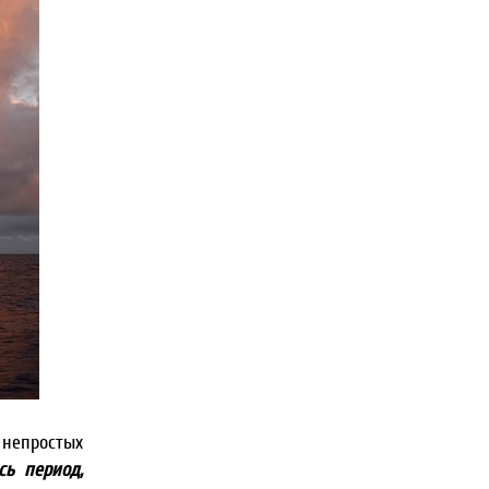
 непростых
сь период,