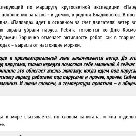
следующий по маршруту кругосветной экспедиции «Пару
 пополнения запасов - и домой, в родной Владивосток. В пос
на, «Паллада» идет в основном за счет двигателя: ветер в
я аврала убрали паруса. Ребята готовятся ко Дню Космо
узьмич Зорченко отмечает активность ребят как в творчес
ходах – вырастают настоящие моряки.
оде к приэкваториальной зоне заканчивается ветер. До это
д парусами, только изредка помогали себе машиной. А сейча
нципе это облегает жизнь экипажу: когда идем под парусам
сному авралу, работаем под парусами и прочее, прочее. Сейч
лаванию. И океан спокоен, и температура приятная – в обще
ка в мире сказывается, по словам капитана, и «на отдель
»».