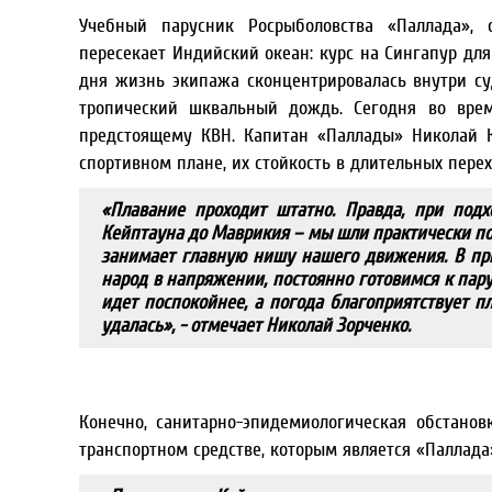
Учебный парусник Росрыболовства «Паллада», 
пересекает Индийский океан: курс на Сингапур для
дня жизнь экипажа сконцентрировалась внутри суд
тропический шквальный дождь. Сегодня во врем
предстоящему КВН. Капитан «Паллады» Николай К
спортивном плане, их стойкость в длительных пере
«Плавание проходит штатно. Правда, при подх
Кейптауна до Маврикия – мы шли практически по
занимает главную нишу нашего движения. В при
народ в напряжении, постоянно готовимся к пару
идет поспокойнее, а погода благоприятствует п
удалась», - отмечает Николай Зорченко.
Конечно, санитарно-эпидемиологическая обстанов
транспортном средстве, которым является «Паллада