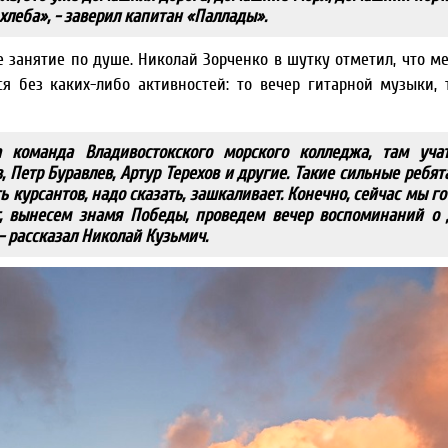
хлеба», - заверил капитан «Паллады».
е занятие по душе. Николай Зорченко в шутку отметил, что м
я без каких-либо активностей: то вечер гитарной музыки, 
а команда Владивостокского морского колледжа, там уча
Петр Буравлев, Артур Терехов и другие. Такие сильные ребята
 курсантов, надо сказать, зашкаливает. Конечно, сейчас мы г
, вынесем знамя Победы, проведем вечер воспоминаний о 
- рассказал Николай Кузьмич.