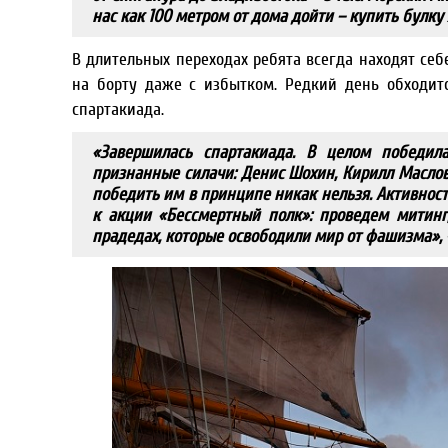
нас как 100 метром от дома дойти – купить булку 
В длительных переходах ребята всегда находят себ
на борту даже с избытком. Редкий день обходитс
спартакиада.
«Завершилась спартакиада. В целом победил
признанные силачи: Денис Шохин, Кирилл Маслов, 
победить им в принципе никак нельзя. Активность
к акции «Бессмертный полк»: проведем митинг
прадедах, которые освободили мир от фашизма», 