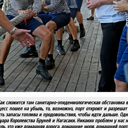
Как сложится там санитарно-эпидемиологическая обстановка в
цесс пошел на убыль, то, возможно, порт откроют и разрешат
ить запасы топлива и продовольствия, чтобы идти дальше. Од
ара Королевства Бруней и Нагасаки. Никаких проблем у нас н
иль, это уже домашняя дорога, домашние моря, домашний порт.