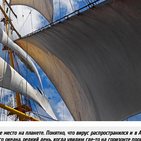
 место на планете. Понятно, что вирус распространился и в А
о океана, редкий день, когда увидим где-то на горизонте пр