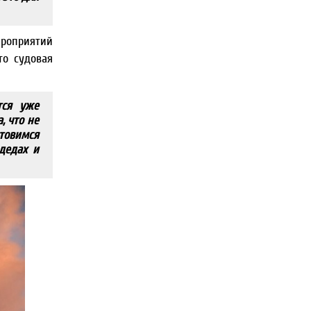
ероприятий
то судовая
тся уже
, что не
отовимся
дедах и