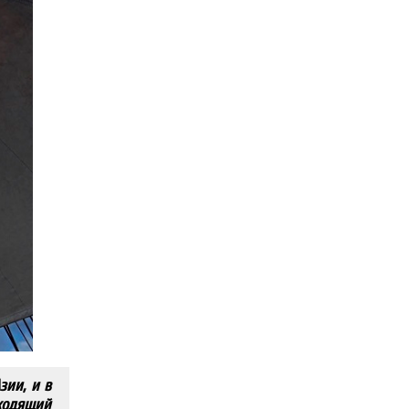
зии, и в
оходящий