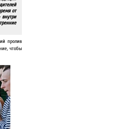
одителей
время от
– внутри
утренние
кий пролив
ние, чтобы