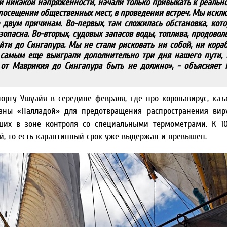
и никакой напряженности, начали только привыкать к реально
в посещении общественных мест, в проведении встреч. Мы искл
двум причинам. Во-первых, там сложилась обстановка, кото
опасна. Во-вторых, судовых запасов воды, топлива, продовол
йти до Сингапура. Мы не стали рисковать ни собой, ни кора
самым еще выиграли дополнительно три дня нашего пути, 
от Маврикия до Сингапура быть не должно», - объясняет 
орту Ушуайя в середине февраля, где про коронавирус, каза
ны «Палладой» для предотвращения распространения виру
ших в зоне контроля со специальными термометрами. К 1
й, то есть карантинный срок уже выдержан и превышен.