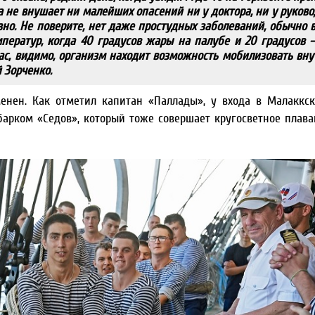
а не внушает ни малейших опасений ни у доктора, ни у руков
но. Не поверите, нет даже простудных заболеваний, обычно 
ператур, когда 40 градусов жары на палубе и 20 градусов 
ас, видимо, организм находит возможность мобилизовать вн
 Зорченко.
нен. Как отметил капитан «Паллады», у входа в Малаккс
арком «Седов», который тоже совершает кругосветное плава