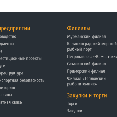
предприятии
Филиалы
оводство
Мурманский филиал
кументы
Калининградский морской
рыбный порт
от
Петропавловск-Камчатски
естиционные проекты
Сахалинский филиал
уги
Приморский филиал
раструктура
Филиал «Тёпловский
нспортная безопасность
рыбопитомник»
ниторинг
Закупки и торги
газины
атная связь
Торги
Закупки