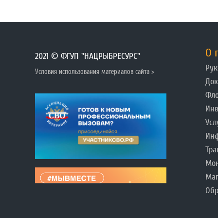
О 
2021 © ФГУП "НАЦРЫБРЕСУРС"
Рук
Условия использования материалов сайта >
До
Фл
Инв
Усл
Инф
Тра
Мо
Ма
Обр