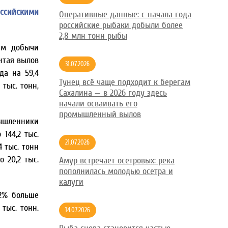
оссийскими
Оперативные данные: с начала года
российские рыбаки добыли более
2,8 млн тонн рыбы
м добычи
нтая вылов
31.07.2026
да на 59,4
Тунец всё чаще подходит к берегам
 тыс. тонн,
Сахалина — в 2026 году здесь
начали осваивать его
промышленный вылов
шленники
144,2 тыс.
21.07.2026
4 тыс. тонн
 20,2 тыс.
Амур встречает осетровых: река
пополнилась молодью осетра и
калуги
,2% больше
тыс. тонн.
14.07.2026