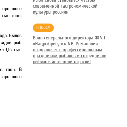
Рыба снова становится частью
современной гастрономической
ю прошлого
культуры россиян
 тыс. тонн,
10.07.2026
года. Вылов
Врио генерального директора ФГУП
 видов рыб
«Нацрыбресурс» А.В. Романович
 1,16 тыс.
поздравляет с профессиональным
праздником рыбаков и сотрудников
рыбохозяйственной отрасли!
с. тонн.
В
я прошлого