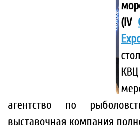
мо
(IV
Exp
сто
КВЦ
ме
агентство по рыболовст
выставочная компания полног