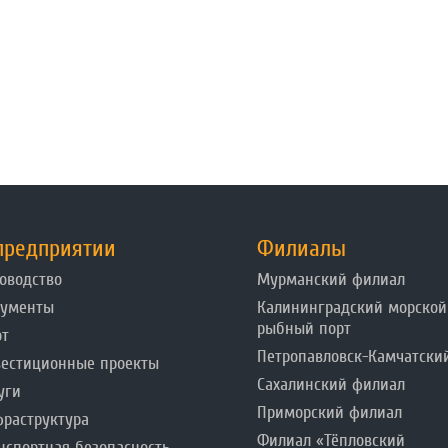
предприятии
Филиалы
оводство
Мурманский филиал
кументы
Калининградский морской
рыбный порт
от
Петропавловск-Камчатски
естиционные проекты
Сахалинский филиал
уги
Приморский филиал
раструктура
Филиал «Тёпловский
нспортная безопасность