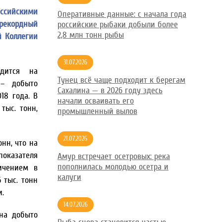
ссийскими
Оперативные данные: с начала года
т рекордный
российские рыбаки добыли более
2,8 млн тонн рыбы
й Коллегии
31.07.2026
дится на
Тунец всё чаще подходит к берегам
 – добыто
Сахалина — в 2026 году здесь
18 года. В
начали осваивать его
тыс. тонн,
промышленный вылов
21.07.2026
онн, что на
оказателя
Амур встречает осетровых: река
пополнилась молодью осетра и
ичением в
калуги
 тыс. тонн
.
14.07.2026
на добыто