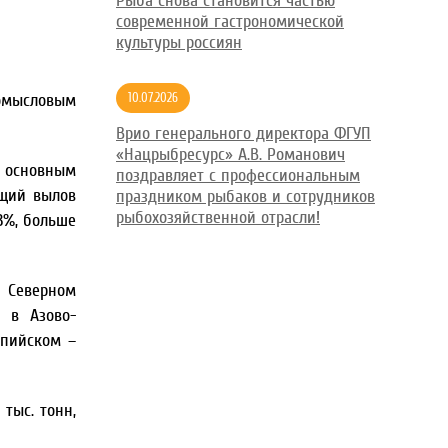
Рыба снова становится частью
современной гастрономической
культуры россиян
ромысловым
10.07.2026
Врио генерального директора ФГУП
«Нацрыбресурс» А.В. Романович
м основным
поздравляет с профессиональным
бщий вылов
праздником рыбаков и сотрудников
рыбохозяйственной отрасли!
,3%, больше
в Северном
 в Азово-
спийском –
тыс. тонн,