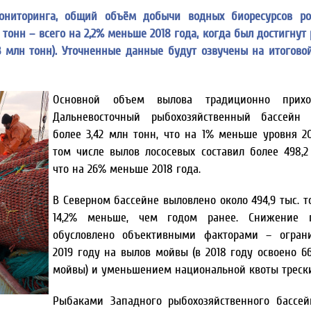
ниторинга, общий объём добычи водных биоресурсов ро
н тонн – всего на 2,2% меньше 2018 года, когда был достигну
03 млн тонн). Уточненные данные будут озвучены на итогово
Основной объем вылова традиционно прихо
Дальневосточный рыбохозяйственный бассейн
более 3,42 млн тонн, что на 1% меньше уровня 20
том числе вылов лососевых составил более 498,2 
что на 26% меньше 2018 года.
В Северном бассейне выловлено около 494,9 тыс. т
14,2% меньше, чем годом ранее. Снижение п
обусловлено объективными факторами – огран
2019 году на вылов мойвы (в 2018 году освоено 66
мойвы) и уменьшением национальной квоты трески
Рыбаками Западного рыбохозяйственного бассей