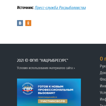
Источник:
Пресс-служба Росрыболовства
О 
2021 © ФГУП "НАЦРЫБРЕСУРС"
Рук
Условия использования материалов сайта >
До
Фл
Инв
Усл
Инф
Тра