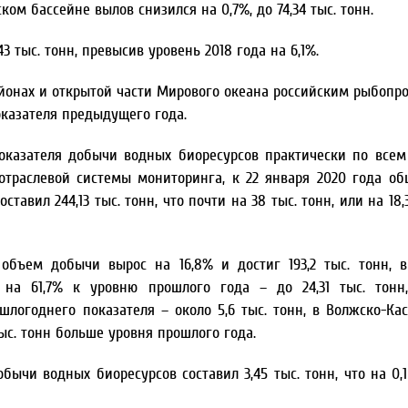
ком бассейне вылов снизился на 0,7%, до 74,34 тыс. тонн.
 тыс. тонн, превысив уровень 2018 года на 6,1%.
айонах и открытой части Мирового океана российским рыбоп
оказателя предыдущего года.
показателя добычи водных биоресурсов практически по все
отраслевой системы мониторинга, к 22 января 2020 года о
авил 244,13 тыс. тонн, что почти на 38 тыс. тонн, или на 18
объем добычи вырос на 16,8% и достиг 193,2 тыс. тонн, 
на 61,7% к уровню прошлого года – до 24,31 тыс. тонн,
логоднего показателя – около 5,6 тыс. тонн, в Волжско-Ка
 тыс. тонн больше уровня прошлого года.
чи водных биоресурсов составил 3,45 тыс. тонн, что на 0,1 